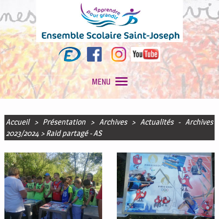
MENU
Accueil
>
Présentation
>
Archives
>
Actualités - Archives
2023/2024
>
Raid partagé - AS